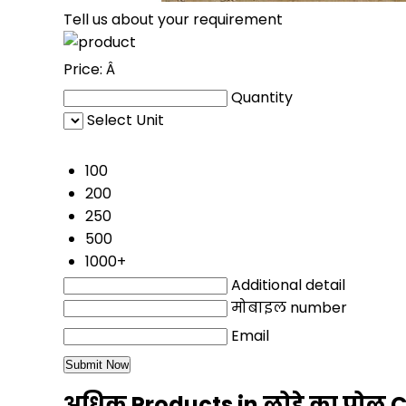
Tell us about your requirement
Price:
Â
Quantity
Select Unit
50
100
200
250
500
1000+
Additional detail
मोबाइल number
Email
अधिक Products in लोहे का पोल 